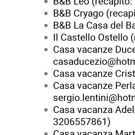
B&B Leo (recapito
B&B Cryago (recap
B&B La Casa del B
Il Castello Ostell
Casa vacanze Duce
casaducezio@hotm
Casa vacanze Crist
Casa vacanze Perla 
sergio.lentini@hot
Casa vacanza Adele 
3206557861)
Casa vacanza Martin