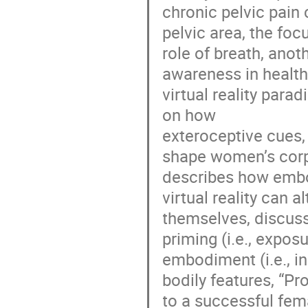
chronic pelvic pain 
pelvic area, the foc
role of breath, anot
awareness in health
virtual reality par
on how
exteroceptive cues, p
shape women’s corp
describes how embod
virtual reality can 
themselves, discussi
priming (i.e., expos
embodiment (i.e., in
bodily features, “P
to a successful fe