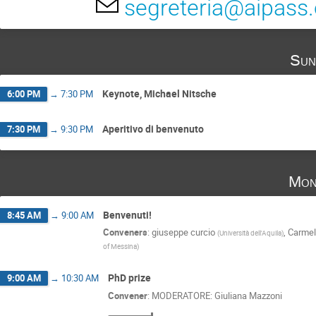
segreteria@aipass.
Sun
Keynote, Michael Nitsche
6:00 PM
→
7:30 PM
Aperitivo di benvenuto
7:30 PM
→
9:30 PM
Mon
Benvenuti!
8:45 AM
→
9:00 AM
Conveners
:
giuseppe curcio
,
Carmel
(
Università dell'Aquila
)
of Messina
)
PhD prize
9:00 AM
→
10:30 AM
Convener
:
MODERATORE: Giuliana Mazzoni