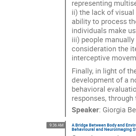
representing multis
ii) the lack of visua
ability to process 
individuals make us
iii) people manually
consideration the it
interceptive moveme
Finally, in light of 
development of a no
behavioral evaluati
responses, through 
Speaker
:
Giorgia Be
A Bridge Between Body and Envir
9:36 AM
Behavioural and Neuroimaging S