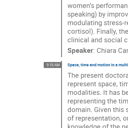
women’s performance 
speaking) by improv
modulating stress-r
cortisol). Finally, t
clinical and social 
Speaker
:
Chiara Ca
Space, time and motion in a mult
9:18 AM
The present doctora
represent space, ti
modalities. It has 
representing the ti
domain. Given this 
of representation, o
knowledge of the ne