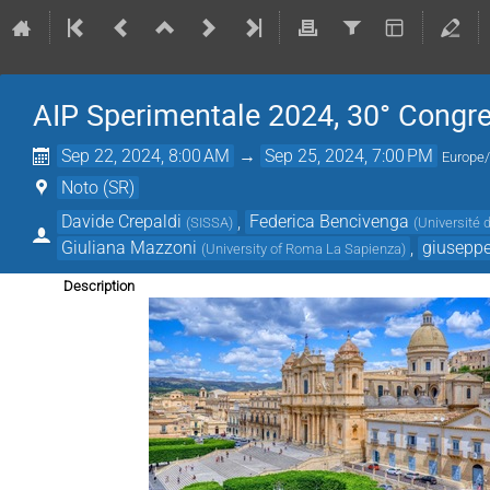
AIP Sperimentale 2024, 30° Congr
Sep 22, 2024, 8:00 AM
→
Sep 25, 2024, 7:00 PM
Europe
Noto (SR)
Davide Crepaldi
,
Federica Bencivenga
(
SISSA
)
(
Université 
Giuliana Mazzoni
,
giuseppe
(
University of Roma La Sapienza
)
Description