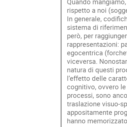
Quando mangiamo, c
rispetto a noi (sogg
In generale, codific
sistema di riferime
però, per raggiunge
rappresentazioni: p
egocentrica (forche
viceversa. Nonostan
natura di questi pro
l’effetto delle caratt
cognitivo, ovvero l
processi, sono ancor
traslazione visuo-s
appositamente proge
hanno memorizzato tr