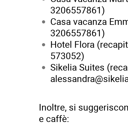
3206557861)
Casa vacanza Emma 
3206557861)
Hotel Flora (recapi
573052)
Sikelia Suites (rec
alessandra@sikeli
Inoltre, si suggerisco
e caffè: