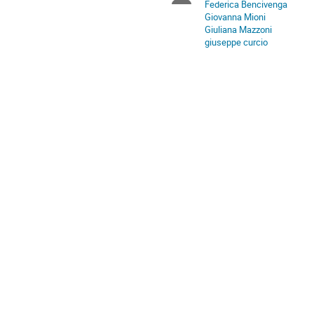
Federica Bencivenga
in
Giovanna Mioni
Europe/Rome
Giuliana Mazzoni
giuseppe curcio