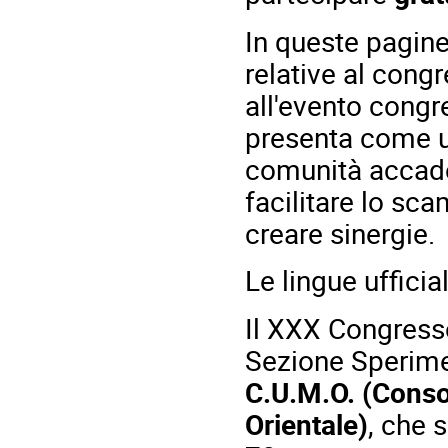
In queste pagine
relative al cong
all'evento congr
presenta come un
comunità accade
facilitare lo sca
creare sinergie.
Le lingue ufficia
Il XXX Congresso
Sezione Sperimen
C.U.M.O. (Conso
Orientale)
, che s