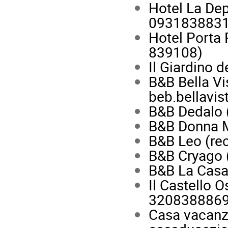
Hotel La Dep
0931838831
Hotel Porta 
839108)
Il Giardino 
B&B Bella Vi
beb.bellavi
B&B Dedalo 
B&B Donna M
B&B Leo (re
B&B Cryago 
B&B La Casa
Il Castello 
3208388869
Casa vacanz