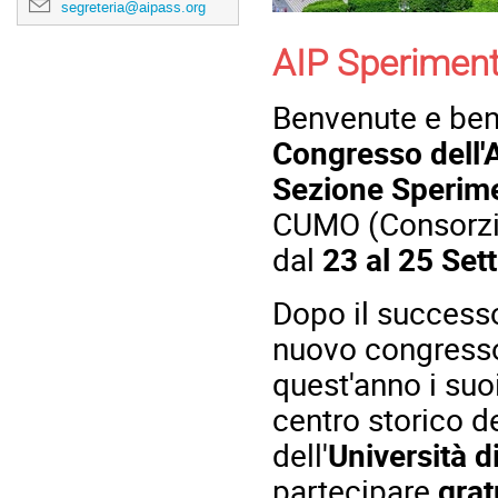
segreteria@aipass.org
AIP Sperimen
Benvenute e benv
Congresso dell'A
Sezione Sperim
CUMO (Consorzio
dal
23 al 25 Se
Dopo il successo 
nuovo congresso
quest'anno i suo
centro storico de
dell'
Università 
partecipare
gra