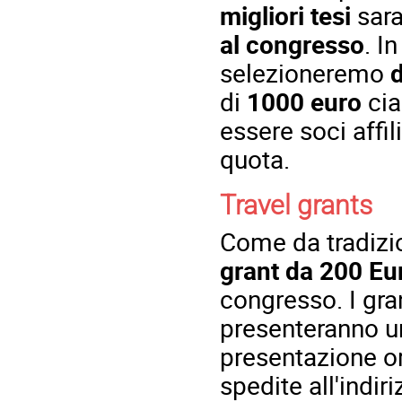
migliori tesi
sara
al congresso
. I
selezioneremo
d
di
1000 euro
cia
essere soci affil
quota.
Travel grants
Come da tradizi
grant da 200 E
congresso. I gran
presenteranno u
presentazione o
spedite all'indir