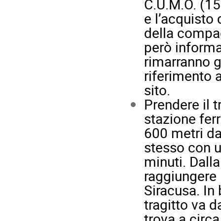
C.U.M.O. (15
e l’acquisto 
della compag
però informa
rimarranno g
riferimento 
sito.
Prendere il 
stazione ferr
600 metri da
stesso con u
minuti. Dall
raggiungere 
Siracusa. In 
tragitto va d
trova a circ