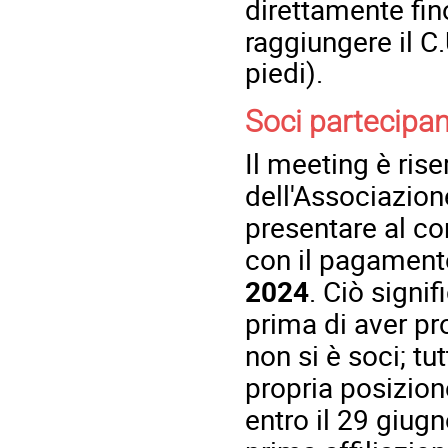
direttamente fin
raggiungere il C
piedi).
Soci partecipant
Il meeting è riser
dell'Associazion
presentare al co
con il pagamento
2024
. Ciò signi
prima di aver p
non si è soci; tu
propria posizione
entro il 29 giug