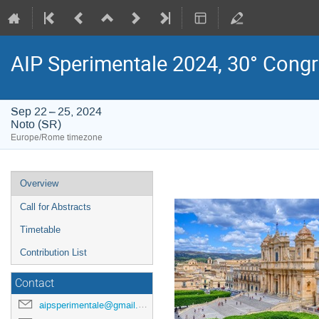
AIP Sperimentale 2024, 30° Cong
Sep 22 – 25, 2024
Noto (SR)
Europe/Rome timezone
Event
Overview
menu
Call for Abstracts
Timetable
Contribution List
Contact
aipsperimentale@gmail.com