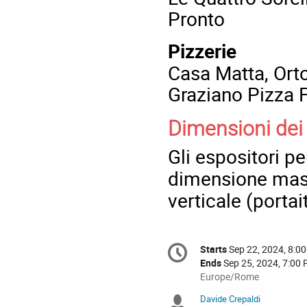
Pronto
Pizzerie
Casa Matta, Orto
Graziano Pizza F
Dimensioni dei
Gli espositori pe
dimensione mas
verticale (portait
Conference
Starts
Sep 22, 2024, 8:0
Date/Time
information
Ends
Sep 25, 2024, 7:00
All
Europe/Rome
times
Davide Crepaldi
Chairpersons
are