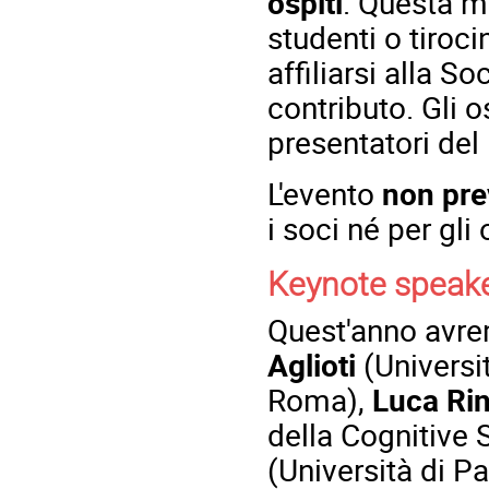
ospiti
. Questa m
studenti o tiroci
affiliarsi alla S
contributo. Gli o
presentatori de
L'evento
non pre
i soci né per gli 
Keynote speak
Quest'anno avre
Aglioti
(Universi
Roma),
Luca Rin
della Cognitive 
(Università di P